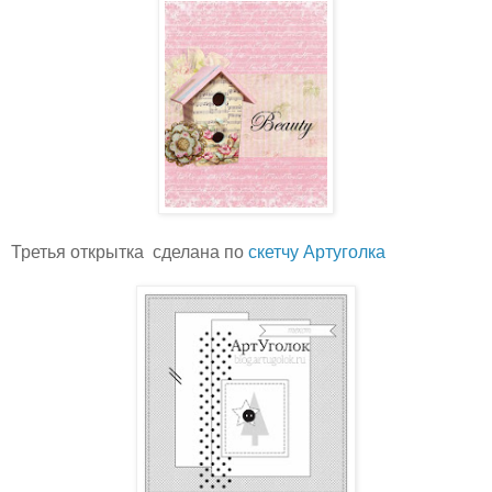
Третья открытка сделана по
скетчу Артуголка